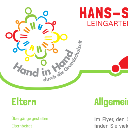
Navigati
überspri
Navigation
Eltern
Allgeme
überspringen
Übergänge gestalten
Im Flyer, den
finden Sie vie
Elternbeirat