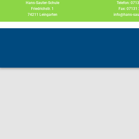
Hans-Sauter-Schule
Telefon: 071
Friedrichstr. 1
Fax: 07131
74211 Leingarten
info@hans-saut