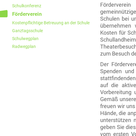
Förderverei
Schulkonferenz
gemeinnütziger
Förderverein
Schulen bei un
Kostenpflichtige Betreuung an der Schule
übernehmen w
Ganztagsschule
Kosten für Sch
Schulwegplan
Schullandhe
Theaterbesuch
Radwegplan
zum Besuch de
Der Fördervere
Spenden und 
stattfindende
auf die aktiv
Vorbereitung
Gemäß unserem
freuen wir uns
Hände, die anp
unterstützen m
geben Sie dies
vom ersten Vo