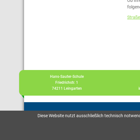
Ob Ihr
folgen
Straße
Hans-Sauter-Schule
Friedrichstr. 1
74211 Leingarten
Diese Website nutzt ausschließlich technisch notwen