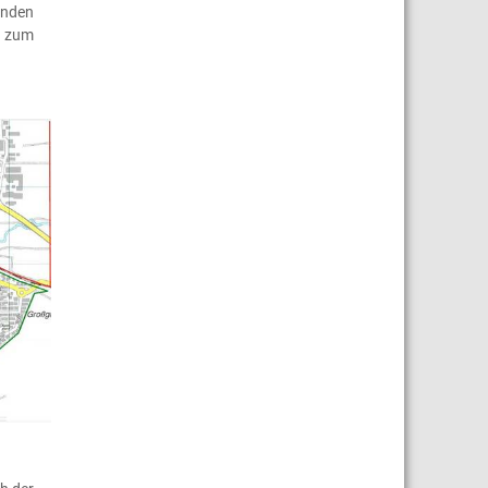
enden
zum