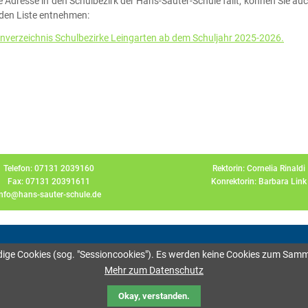
e Adresse in den Schulbezirk der Hans-Sauter-Schule fällt, können Sie au
den Liste entnehmen:
nverzeichnis Schulbezirke Leingarten ab dem Schuljahr 2025-2026.
Telefon: 07131 2039160
Rektorin: Cornelia Rinaldi
Fax: 07131 20391611
Konrektorin: Barbara Link
info@hans-sauter-schule.de
dige Cookies (sog. "Sessioncookies"). Es werden keine Cookies zum Sam
Mehr zum Datenschutz
Okay, verstanden.