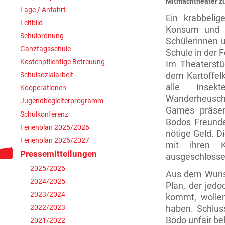
Mitmachtheater z
Lage / Anfahrt
Ein krabbeli
Leitbild
Konsum und D
Schulordnung
Schülerinnen u
Ganztagsschule
Schule in der 
Kostenpflichtige Betreuung
Im Theaterstü
Schulsozialarbeit
dem Kartoffelk
alle Inse
Kooperationen
Wanderheuschr
Jugendbegleiterprogramm
Games präsen
Schulkonferenz
Bodos Freunde
Ferienplan 2025/2026
nötige Geld. D
Ferienplan 2026/2027
mit ihren K
Pressemitteilungen
ausgeschlossen
2025/2026
Aus dem Wuns
2024/2025
Plan, der jedo
2023/2024
kommt, wolle
2022/2023
haben. Schlus
Bodo unfair b
2021/2022