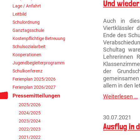
Und wieder
Lage / Anfahrt
Leitbild
Auch in dies
Schulordnung
Viertklässler
Ganztagsschule
Ende des Schul
Kostenpflichtige Betreuung
Verabschiedun
Schulsozialarbeit
Schultag ware
Kooperationen
Lehrerinnen 
Jugendbegleiterprogramm
Klassenzimmer
der Grundsc
Schulkonferenz
gemeinsamen 
Ferienplan 2025/2026
allem in den l
Ferienplan 2026/2027
Pressemitteilungen
Weiterlesen …
w
2025/2026
g
2024/2025
d
30.07.2021
2023/2024
G
Ausflug in
J
2022/2023
z
2021/2022