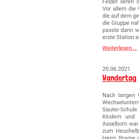
Felder liefen
Vor allem die 
die auf dem g
die Gruppe na
passte dann w
erste Station 
Weiterlesen …
i
d
F
20.06.2021
s
Wandertag
Nach langen 
Wechselunter
Sauter-Schul
Kindern und
Asselborn war
zum Heuchelb
Herrn Brame d