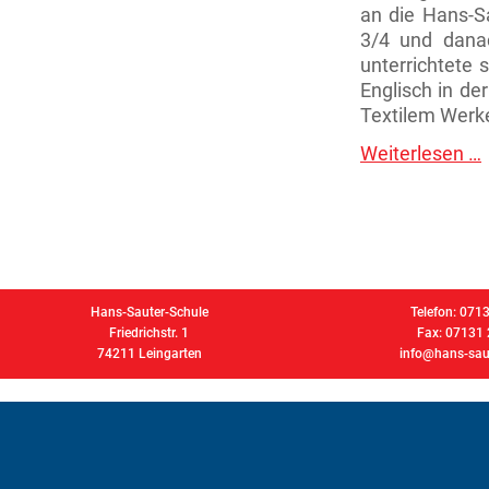
an die Hans-Sa
3/4 und danac
unterrichtete 
Englisch in de
Textilem Werke
Weiterlesen …
W
R
Hans-Sauter-Schule
Telefon: 071
Friedrichstr. 1
Fax: 07131
74211 Leingarten
info@hans-saut