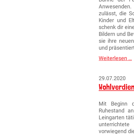
Anwesenden. Vo
zulässt, die 
Kinder und El
schenk dir ein
Bildern und B
sie ihre neuen
und präsentier
Weiterlesen …
E
u
R
29.07.2020
Wohlverdie
Mit Beginn d
Ruhestand an
Leingarten tät
unterrichtet
vorwiegend di