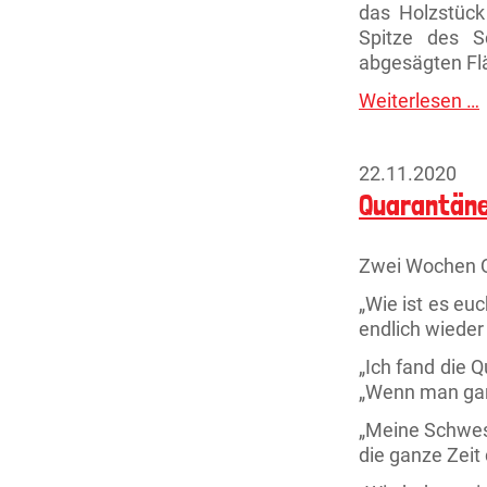
das Holzstück
Spitze des S
abgesägten Flä
Weiterlesen …
T
d
Z
22.11.2020
Quarantän
Zwei Wochen Q
„Wie ist es euc
endlich wieder
„Ich fand die 
„Wenn man gar 
„Meine Schwes
die ganze Zeit 