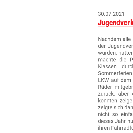
d
b
30.07.2021
O
Jugendverk
Nachdem alle r
der Jugendver
wurden, hatten
machte die P
Klassen durc
Sommerferien 
LKW auf dem F
Räder mitgebr
zurück, aber
konnten zeige
zeigte sich da
nicht so einf
dieses Jahr nu
ihren Fahrradf