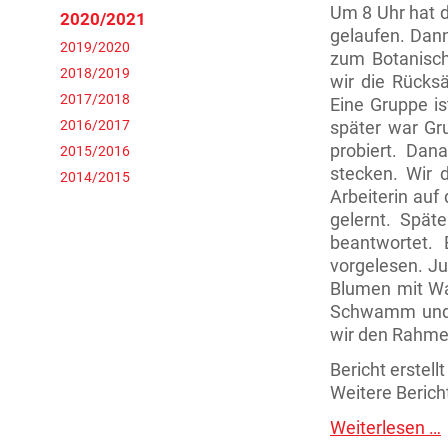
E
Um 8 Uhr hat d
2020/2021
gelaufen. Dann
2019/2020
zum Botanisch
2018/2019
wir die Rücksä
2017/2018
Eine Gruppe i
2016/2017
später war Gr
probiert. Dan
2015/2016
stecken. Wir 
2014/2015
Arbeiterin auf
gelernt. Spät
beantwortet.
vorgelesen. Ju
Blumen mit Wa
Schwamm und A
wir den Rahmen
Bericht erstel
Weitere Berich
Weiterlesen …
A
i