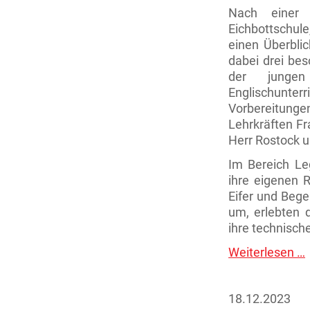
Nach einer
Eichbottschule
einen Überbli
dabei drei bes
der jungen
Englischunte
Vorbereitung
Lehrkräften Fr
Herr Rostock
Im Bereich Le
ihre eigenen 
Eifer und Bege
um, erlebten 
ihre technisch
Weiterlesen …
S
a
d
E
18.12.2023