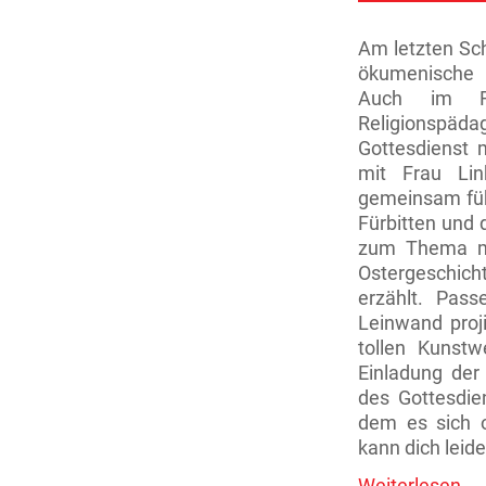
Am letzten Sch
ökumenische O
Auch im Ru
Religionsp
Gottesdienst 
mit Frau Lin
gemeinsam füh
Fürbitten und
zum Thema mi
Ostergeschich
erzählt. Pass
Leinwand proj
tollen Kunst
Einladung der
des Gottesdie
dem es sich 
kann dich leide
I