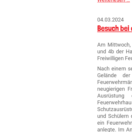
Weiterlesen …
k
d
l
04.03.2024
Besuch bei
Am Mittwoch, 
und 4b der Ha
Freiwilligen F
Nach einem se
Gelände der
Feuerwehrmän
neugierigen F
Ausrüstung
Feuerwehrhau
Schutzausrüst
und Schülern 
ein Feuerwehr
anlegte. Im A