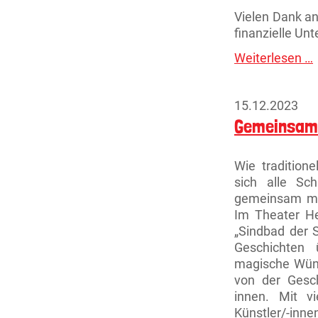
Vielen Dank an
finanzielle Unt
Weiterlesen …
A
T
e
15.12.2023
B
Gemeinsam 
Wie tradition
sich alle Sc
gemeinsam mit
Im Theater He
„Sindbad der S
Geschichten 
magische Wüns
von der Gesch
innen. Mit v
Künstler/-inn