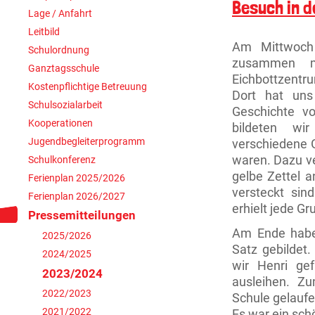
Besuch in d
Lage / Anfahrt
Leitbild
Am Mittwoch 
Schulordnung
zusammen m
Ganztagsschule
Eichbottzentr
Kostenpflichtige Betreuung
Dort hat uns
Schulsozialarbeit
Geschichte v
Kooperationen
bildeten wi
Jugendbegleiterprogramm
verschiedene G
waren. Dazu ver
Schulkonferenz
gelbe Zettel 
Ferienplan 2025/2026
versteckt sin
Ferienplan 2026/2027
erhielt jede Gr
Pressemitteilungen
Am Ende haben
2025/2026
Satz gebildet.
2024/2025
wir Henri gef
2023/2024
ausleihen. Z
2022/2023
Schule gelaufe
2021/2022
Es war ein sch