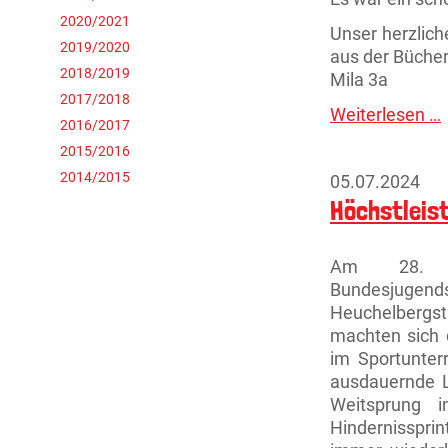
2020/2021
Unser herzlich
2019/2020
aus der Bücher
2018/2019
Mila 3a
2017/2018
Weiterlesen …
B
2016/2017
i
2015/2016
d
B
2014/2015
05.07.2024
Höchstleis
Am 28. J
Bundesjugend
Heuchelbergst
machten sich 
im Sportunterr
ausdauernde L
Weitsprung 
Hindernisspr