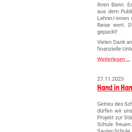
ihren Bann. E
aus dem Publi
Lehrer/-innen
Reise wert. D
gepackt!
Vielen Dank an
finanzielle Unt
Weiterlesen …
a
g
(
27.11.2023
Hand in Ha
Getreu des Sch
dürfen wir un
Projekt zur St
Schule freuen.
Sauter-Schule