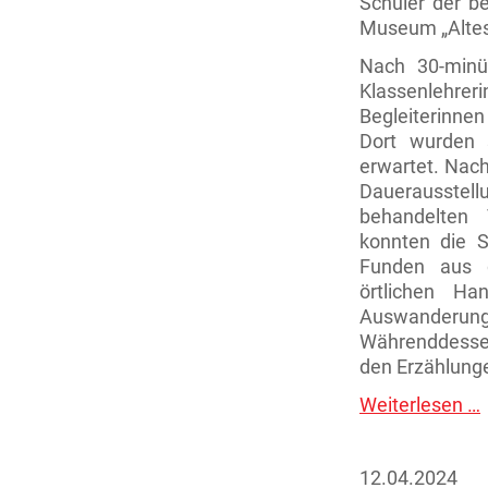
Schüler der b
Museum „Altes 
Nach 30-minü
Klassenlehre
Begleiterinne
Dort wurden 
erwartet. Nach
Dauerausste
behandelten 
konnten die S
Funden aus d
örtlichen Ha
Auswanderun
Währenddesse
den Erzählung
Weiterlesen …
B
i
12.04.2024