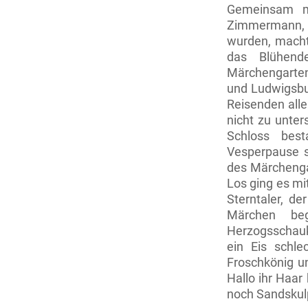
Gemeinsam mi
Zimmermann, 
wurden, macht
das Blühend
Märchengarten
und Ludwigsbur
Reisenden alle
nicht zu unter
Schloss best
Vesperpause s
des Märchenga
Los ging es mi
Sterntaler, de
Märchen beg
Herzogsschauke
ein Eis schle
Froschkönig 
Hallo ihr Haa
noch Sandskul