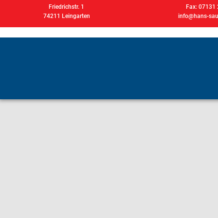
Friedrichstr. 1
Fax: 07131
74211 Leingarten
info@hans-saut