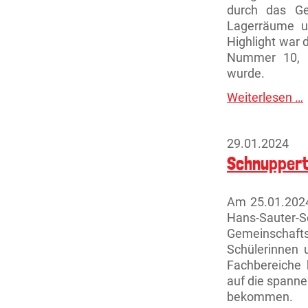
durch das Ge
Lagerräume u
Highlight war 
Nummer 10, d
wurde.
Weiterlesen …
B
b
d
F
29.01.2024
Schnuppert
Am 25.01.2024 
Hans-Sauter-
Gemeinschaft
Schülerinnen u
Fachbereiche
auf die spanne
bekommen.