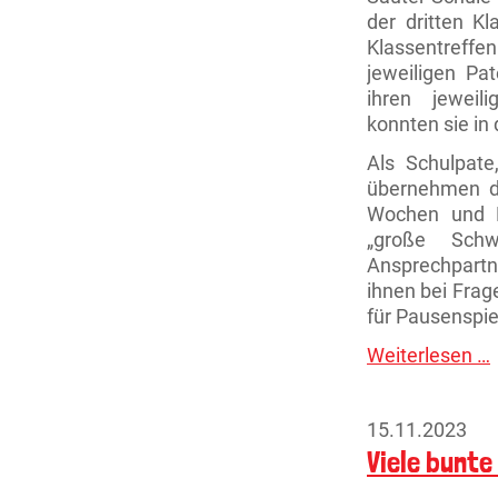
der dritten K
Klassentreff
jeweiligen Pa
ihren jeweil
konnten sie i
Als Schulpate
übernehmen die
Wochen und M
„große Schw
Ansprechpartn
ihnen bei Frag
für Pausenspie
Weiterlesen …
i
15.11.2023
Viele bunte