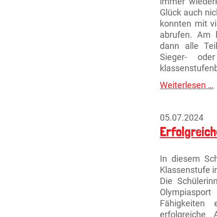
immer wieder
Glück auch nic
konnten mit vi
abrufen. Am 
dann alle Tei
Sieger- ode
klassenstufen
Weiterlesen …
H
05.07.2024
Erfolgreic
In diesem Sch
Klassenstufe i
Die Schüleri
Olympiaspor
Fähigkeiten 
erfolgreiche