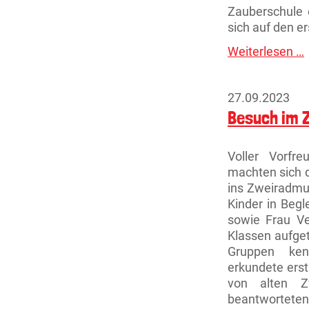
Zauberschule 
sich auf den e
Weiterlesen …
S
m
a
27.09.2023
i
Besuch im
a
k
Voller Vorfr
machten sich 
ins Zweiradmu
Kinder in Begl
sowie Frau V
Klassen aufget
Gruppen ken
erkundete erst
von alten Z
beantworteten