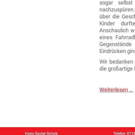
sogar selbst
nachzuspüren. 
über die Gesc
Kinder durft
Anschaulich w
eines Fahrra
Gegenstände
Eindrücken gin
Wir bedanken 
die großartig
Weiterlesen …
B
i
Z
Hans-Sauter-Schule
Telefon: 071