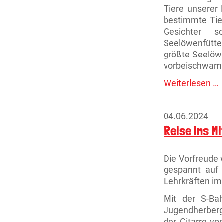
Tiere unserer
bestimmte Tie
Gesichter s
Seelöwenfütter
größte Seelöwe
vorbeischwa
Weiterlesen …
Z
i
K
04.06.2024
Reise ins M
Die Vorfreude 
gespannt auf
Lehrkräften i
Mit der S-Ba
Jugendherberg
der Gitarre vo